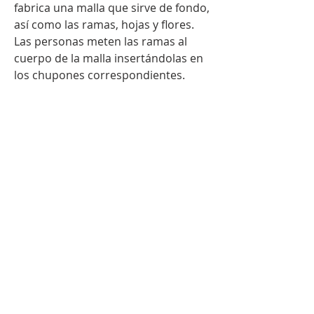
fabrica una malla que sirve de fondo,
así como las ramas, hojas y flores.
Las personas meten las ramas al
cuerpo de la malla insertándolas en
los chupones correspondientes.
[ Mas Proyectos en nuestras redes
sociales ]
Cortinas
Monterrey Casa
Bonita
Calle de la Cima 135,
Cumbres 2o. Sector Secc
CP: 64610 Monterrey, N.L.
814 027 2869