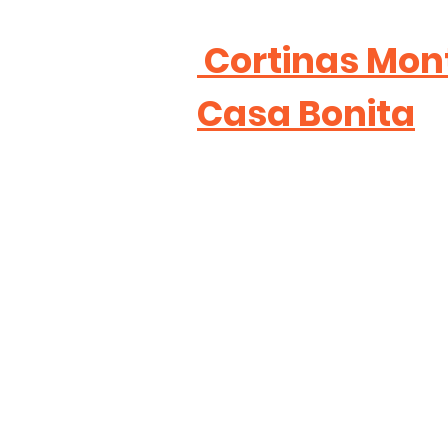
Cortinas Mon
Casa Bonita
Calle de la Cima 135, Cumb
Sector Secc CP: 64610 Mont
814 027 2869