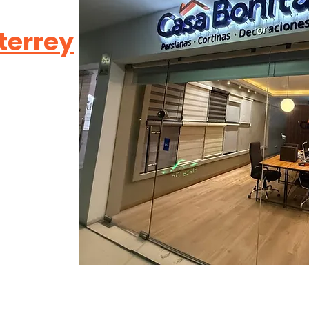
terrey
res 2o.
errey, N.L.