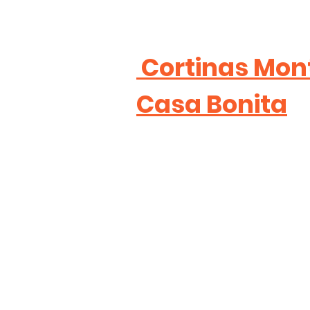
Cortinas Mon
Casa Bonita
Calle de la Cima 135, Cumb
Sector Secc CP: 64610 Mont
814 027 2869