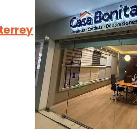
terrey
res 2o.
errey, N.L.